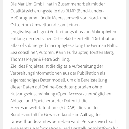
Die MariLim GmbH hat in Zusammenarbeit mit der
Qualitätssicherungsstelle des BLMP (Bund-Länder-
Meßprogramm für die Meeresumwelt von Nord- und
Ostsee) am Umweltbundesamt einen
(englischsprachigen) Verbreitungsatlas von Makrophyten
entlang der deutschen Ostseeküste erstellt: "Distribution
atlas of submerged macrophytes along the German Baltic
Sea coastline“, Autoren: Karin Fürhaupter, Torsten Berg,
Thomas Meyer & Petra Schilling.
Ziel des Projektes ist die digitale Aufbereitung der
Verbreitungsinformationen aus der Publikation als
eigenständiges Datenmodell, um die Bereitstellung
dieser Daten auf Online-Geodatenportalen ohne
Nutzungseinschränkung (Open Access) zu ermöglichen.
Ablage- und Speicherort der Daten ist die
Meeresumweltdatenbank (MUDAB), die von der
Bundesanstalt für Gewässerkunde im Auftrag des
Umweltbundesamtes betrieben wird. Perspektivisch soll
eine zentrale Informations- und Darstellungsplattform für