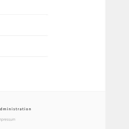
dministration
mpressum