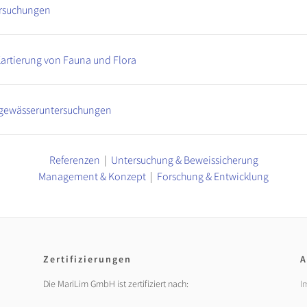
ersuchungen
rtierung von Fauna und Flora
hgewässeruntersuchungen
Referenzen
|
Untersuchung & Beweissicherung
Management & Konzept
|
Forschung & Entwicklung
Zertifizierungen
A
Die MariLim GmbH ist zertifiziert nach:
I