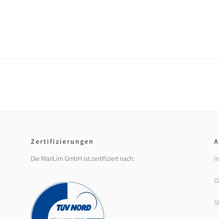
Zertifizierungen
A
Die MariLim GmbH ist zertifiziert nach:
I
D
S