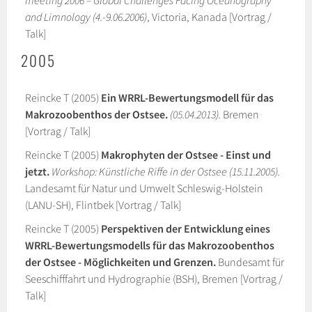
meeting 2006 – Global Challenges Facing Oceanography
and Limnology (4.-9.06.2006)
, Victoria, Kanada [Vortrag /
Talk]
2005
Reincke T (2005)
Ein WRRL-Bewertungsmodell für das
Makrozoobenthos der Ostsee.
(05.04.2013).
Bremen
[Vortrag / Talk]
Reincke T (2005)
Makrophyten der Ostsee - Einst und
jetzt.
Workshop: Künstliche Riffe in der Ostsee (15.11.2005).
Landesamt für Natur und Umwelt Schleswig-Holstein
(LANU-SH), Flintbek [Vortrag / Talk]
Reincke T (2005)
Perspektiven der Entwicklung eines
WRRL-Bewertungsmodells für das Makrozoobenthos
der Ostsee - Möglichkeiten und Grenzen.
Bundesamt für
Seeschifffahrt und Hydrographie (BSH), Bremen [Vortrag /
Talk]