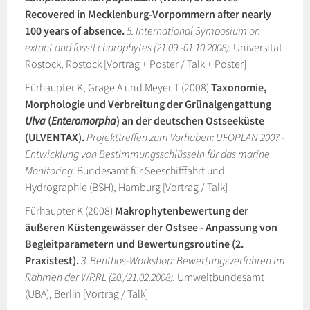
Recovered in Mecklenburg-Vorpommern after nearly
100 years of absence.
5. International Symposium on
extant and fossil charophytes (21.09.-01.10.2008).
Universität
Rostock, Rostock [Vortrag + Poster / Talk + Poster]
Fürhaupter K, Grage A und Meyer T (2008)
Taxonomie,
Morphologie und Verbreitung der Grünalgengattung
Ulva
(
Enteromorpha
) an der deutschen Ostseeküste
(ULVENTAX).
Projekttreffen zum Vorhaben: UFOPLAN 2007 -
Entwicklung von Bestimmungsschlüsseln für das marine
Monitoring.
Bundesamt für Seeschifffahrt und
Hydrographie (BSH), Hamburg [Vortrag / Talk]
Fürhaupter K (2008)
Makrophytenbewertung der
äußeren Küstengewässer der Ostsee - Anpassung von
Begleitparametern und Bewertungsroutine (2.
Praxistest).
3. Benthos-Workshop: Bewertungsverfahren im
Rahmen der WRRL (20./21.02.2008).
Umweltbundesamt
(UBA), Berlin [Vortrag / Talk]