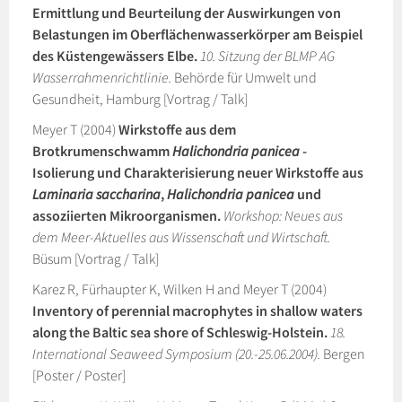
Ermittlung und Beurteilung der Auswirkungen von
Belastungen im Oberflächenwasserkörper am Beispiel
des Küstengewässers Elbe.
10. Sitzung der BLMP AG
Wasserrahmenrichtlinie.
Behörde für Umwelt und
Gesundheit, Hamburg [Vortrag / Talk]
Meyer T (2004)
Wirkstoffe aus dem
Brotkrumenschwamm
Halichondria panicea
-
Isolierung und Charakterisierung neuer Wirkstoffe aus
Laminaria saccharina
,
Halichondria panicea
und
assoziierten Mikroorganismen.
Workshop: Neues aus
dem Meer-Aktuelles aus Wissenschaft und Wirtschaft.
Büsum [Vortrag / Talk]
Karez R, Fürhaupter K, Wilken H and Meyer T (2004)
Inventory of perennial macrophytes in shallow waters
along the Baltic sea shore of Schleswig-Holstein.
18.
International Seaweed Symposium (20.-25.06.2004).
Bergen
[Poster / Poster]