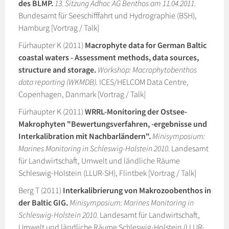
des BLMP.
13. Sitzung Adhoc AG Benthos am 11.04.2011.
Bundesamt für Seeschifffahrt und Hydrographie (BSH),
Hamburg [Vortrag / Talk]
Fürhaupter K (2011)
Macrophyte data for German Baltic
coastal waters - Assessment methods, data sources,
structure and storage.
Workshop: Macrophytobenthos
data reporting (WKMDB).
ICES/HELCOM Data Centre,
Copenhagen, Danmark [Vortrag / Talk]
Fürhaupter K (2011)
WRRL-Monitoring der Ostsee-
Makrophyten "Bewertungsverfahren, -ergebnisse und
Interkalibration mit Nachbarländern".
Minisymposium:
Marines Monitoring in Schleswig-Holstein 2010.
Landesamt
für Landwirtschaft, Umwelt und ländliche Räume
Schleswig-Holstein (LLUR-SH), Flintbek [Vortrag / Talk]
Berg T (2011)
Interkalibrierung von Makrozoobenthos in
der Baltic GIG.
Minisymposium: Marines Monitoring in
Schleswig-Holstein 2010.
Landesamt für Landwirtschaft,
Umwelt und ländliche Räume Schleswig-Holstein (LLUR-