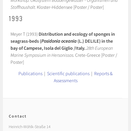
Workshop: Ökosystem Boddengewässer - Organismen und
Stoffhaushalt.
Kloster-Hiddensee [Poster / Poster]
1993
Meyer T (1993)
Distribution and ecology of sponges in
seagrass-beds (
Posidonia oceania
(L.) DELILE) in the
bay of Campese, Isola del Giglio /Italy.
28th European
Marine Symposium in Hersonissos.
Crete-Greece [Poster /
Poster]
Publications
|
Scientific publications
|
Reports &
Assessments
Contact
Heinrich-Wöhlk-Straße 14