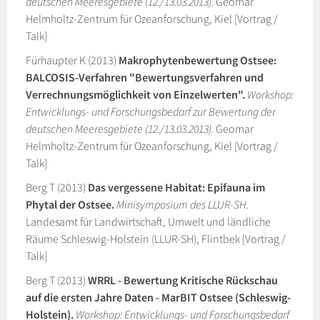
deutschen Meeresgebiete (12./13.03.2013).
Geomar
Helmholtz-Zentrum für Ozeanforschung, Kiel [Vortrag /
Talk]
Fürhaupter K (2013)
Makrophytenbewertung Ostsee:
BALCOSIS-Verfahren "Bewertungsverfahren und
Verrechnungsmöglichkeit von Einzelwerten".
Workshop:
Entwicklungs- und Forschungsbedarf zur Bewertung der
deutschen Meeresgebiete (12./13.03.2013).
Geomar
Helmholtz-Zentrum für Ozeanforschung, Kiel [Vortrag /
Talk]
Berg T (2013)
Das vergessene Habitat: Epifauna im
Phytal der Ostsee.
Minisymposium des LLUR-SH.
Landesamt für Landwirtschaft, Umwelt und ländliche
Räume Schleswig-Holstein (LLUR-SH), Flintbek [Vortrag /
Talk]
Berg T (2013)
WRRL - Bewertung Kritische Rückschau
auf die ersten Jahre Daten - MarBIT Ostsee (Schleswig-
Holstein).
Workshop: Entwicklungs- und Forschungsbedarf