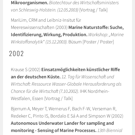
Mikroorganismen.
Biotechtour des Wirtschaftsministers
von Schleswig-Holstein. (12.05.2003)
[Vortrag / Talk]
MariLim, CRM and Leibniz-Insitut für
Meereswissenschaften (2003)
Marine Naturstoffe: Suche,
Identifizierung, Wirkung, Produktion.
Workshop: „Marine
Wirkstoffanalytik“ (15.12.2003).
Büsum [Poster / Poster]
2002
Krause S (2002)
Einsatzmöglichkeiten künstlicher Riffe
an der deutschen Küste.
12. Tag für Wissenschaft und
Wirtschaft: Ressource Wasser-Globale Herausforderung als
Chance für die Wirtschaft (7.10.2002).
IHK Nordrhein-
Westfalen, Essen [Vortrag / Talk]
Bjerrum A, Meyer T, Wernerus F, Bach F-W, Verseman R,
Redeker C, Pinto IS, Bordalo E Sá A and Simpson W (2002)
Autonomous Underwater Lander for sampling and
monitoring - Sensing of Marine Processes.
13th Biennial