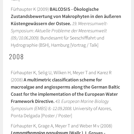
Fürhaupter K (2009)
BALCOSIS - Ökologische
Zustandsbewertung von Makrophyten in den äußeren
Küstengewässern der Ostsee.
19. Meeresumwelt-
Symposium: Aktuelle Probleme der Meeresumwelt
(09./10.06.2009).
Bundesamt für Seeschifffahrt und
Hydrographie (BSH), Hamburg [Vortrag / Talk]
2008
Fürhaupter K, Selig U, Wilken H, Meyer T and Karez R
(2008)
A multimetric classification scheme for
macroalgae and angiosperms along the German Baltic
Coast for the implementation of the European Water
Framework Directive.
43. European Marine Biology
Symposium (EMBS) 8.-12.09.2008.
University of Azores,
Ponta Delgada [Poster / Poster]
Fürhaupter K, Grage A, Meyer T and Weber M v (2008)
Lamprothamnion papulosum
(Wallr.) J. Groves -