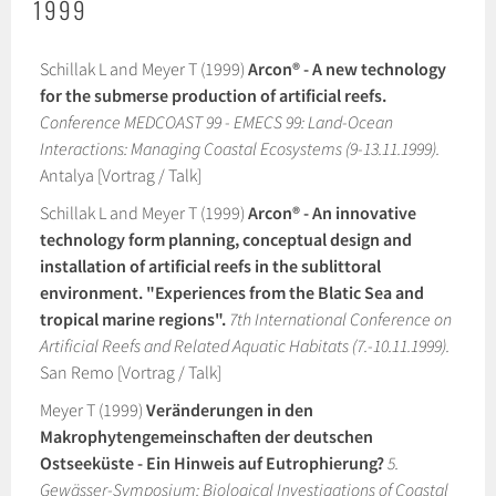
1999
Schillak L and Meyer T (1999)
Arcon® - A new technology
for the submerse production of artificial reefs.
Conference MEDCOAST 99 - EMECS 99: Land-Ocean
Interactions: Managing Coastal Ecosystems (9-13.11.1999).
Antalya [Vortrag / Talk]
Schillak L and Meyer T (1999)
Arcon® - An innovative
technology form planning, conceptual design and
installation of artificial reefs in the sublittoral
environment. "Experiences from the Blatic Sea and
tropical marine regions".
7th International Conference on
Artificial Reefs and Related Aquatic Habitats (7.-10.11.1999).
San Remo [Vortrag / Talk]
Meyer T (1999)
Veränderungen in den
Makrophytengemeinschaften der deutschen
Ostseeküste - Ein Hinweis auf Eutrophierung?
5.
Gewässer-Symposium: Biological Investigations of Coastal