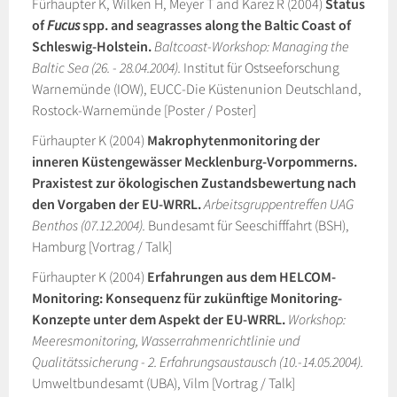
Fürhaupter K, Wilken H, Meyer T and Karez R (2004)
Status
of
Fucus
spp. and seagrasses along the Baltic Coast of
Schleswig-Holstein.
Baltcoast-Workshop: Managing the
Baltic Sea (26. - 28.04.2004).
Institut für Ostseeforschung
Warnemünde (IOW), EUCC-Die Küstenunion Deutschland,
Rostock-Warnemünde [Poster / Poster]
Fürhaupter K (2004)
Makrophytenmonitoring der
inneren Küstengewässer Mecklenburg-Vorpommerns.
Praxistest zur ökologischen Zustandsbewertung nach
den Vorgaben der EU-WRRL.
Arbeitsgruppentreffen UAG
Benthos (07.12.2004).
Bundesamt für Seeschifffahrt (BSH),
Hamburg [Vortrag / Talk]
Fürhaupter K (2004)
Erfahrungen aus dem HELCOM-
Monitoring: Konsequenz für zukünftige Monitoring-
Konzepte unter dem Aspekt der EU-WRRL.
Workshop:
Meeresmonitoring, Wasserrahmenrichtlinie und
Qualitätssicherung - 2. Erfahrungsaustausch (10.-14.05.2004).
Umweltbundesamt (UBA), Vilm [Vortrag / Talk]