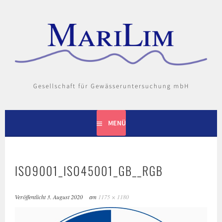
Springe
zum
Inhalt
Gesellschaft für Gewässeruntersuchung mbH
MENÜ
ISO9001_ISO45001_GB__RGB
Veröffentlicht
3. August 2020
am
1175 × 1180